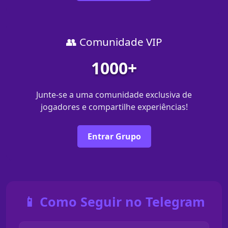
👥 Comunidade VIP
1000+
Junte-se a uma comunidade exclusiva de
jogadores e compartilhe experiências!
Entrar Grupo
📱 Como Seguir no Telegram