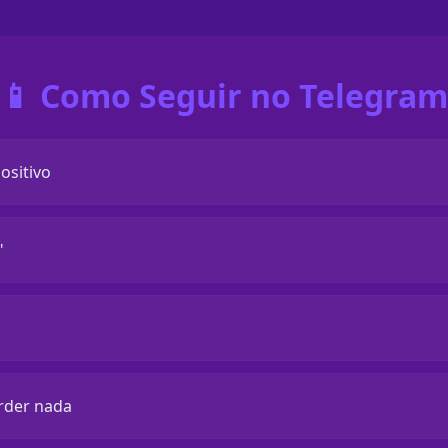
📱 Como Seguir no Telegram
ositivo
"
erder nada