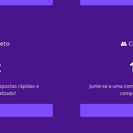
reto
👥 
t
espostas rápidas e
Junte-se a uma com
lizado!
compa
e