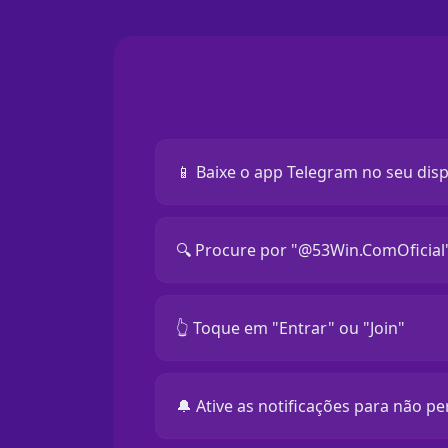
📱 Baixe o app Telegram no seu disp
🔍 Procure por "@53Win.ComOficial
👆 Toque em "Entrar" ou "Join"
🔔 Ative as notificações para não p