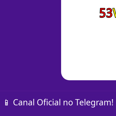
📱 Canal Oficial no Telegram!