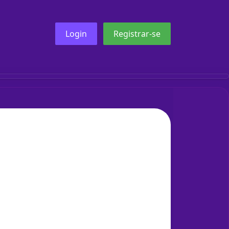
Login
Registrar-se