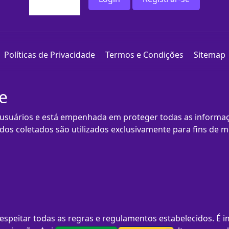
Políticas de Privacidade
Termos e Condições
Sitemap
de
s usuários e está empenhada em proteger todas as informaç
os coletados são utilizados exclusivamente para fins de m
peitar todas as regras e regulamentos estabelecidos. É i