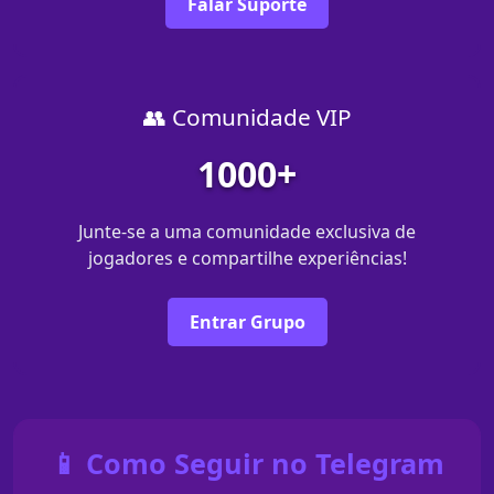
Falar Suporte
👥 Comunidade VIP
1000+
Junte-se a uma comunidade exclusiva de
jogadores e compartilhe experiências!
Entrar Grupo
📱 Como Seguir no Telegram