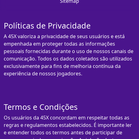
Sitemap
Políticas de Privacidade
A 45X valoriza a privacidade de seus usuários e está
empenhada em proteger todas as informações
pessoais fornecidas durante o uso de nossos canais de
comunicação. Todos os dados coletados são utilizados
exclusivamente para fins de melhoria contínua da
experiência de nossos jogadores.
Termos e Condições
Os usuários da 45X concordam em respeitar todas as
regras e regulamentos estabelecidos. É importante ler
e entender todos os termos antes de participar de