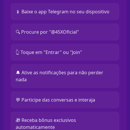
📱 Baixe o app Telegram no seu dispositivo
🔍 Procure por "@45XOficial"
👆 Toque em "Entrar" ou "Join"
🔔 Ative as notificações para não perder
nada
💬 Participe das conversas e interaja
🎁 Receba bônus exclusivos
automaticamente