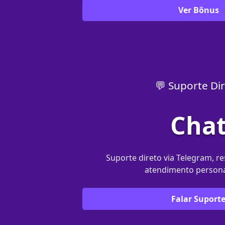
Ver Bônus
💬 Suporte Di
Cha
Suporte direto via Telegram, r
atendimento persona
Falar Suport