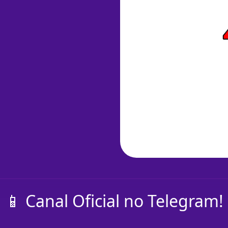
📱 Canal Oficial no Telegram!