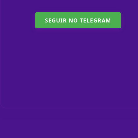
SEGUIR NO TELEGRAM