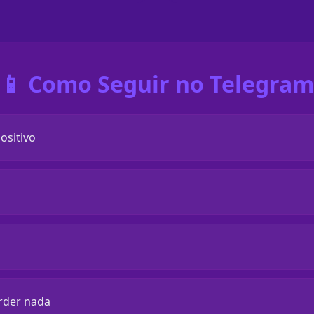
📱 Como Seguir no Telegram
ositivo
erder nada