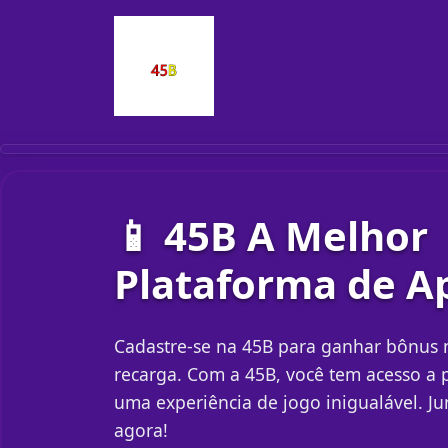
📱 45B A Melhor
Plataforma de A
Cadastre-se na 45B para ganhar bônus 
recarga. Com a 45B, você tem acesso a 
uma experiência de jogo inigualável. J
agora!