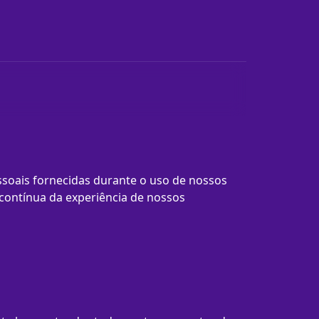
ssoais fornecidas durante o uso de nossos
 contínua da experiência de nossos