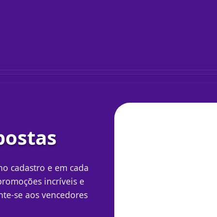
postas
no cadastro e em cada
promoções incríveis e
unte-se aos vencedores