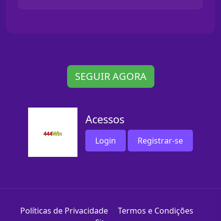
SEGUIR AGORA
Acessos
Login
Registrar-se
Políticas de Privacidade
Termos e Condições