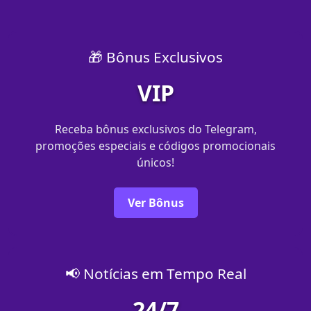
🎁 Bônus Exclusivos
VIP
Receba bônus exclusivos do Telegram,
promoções especiais e códigos promocionais
únicos!
Ver Bônus
📢 Notícias em Tempo Real
24/7