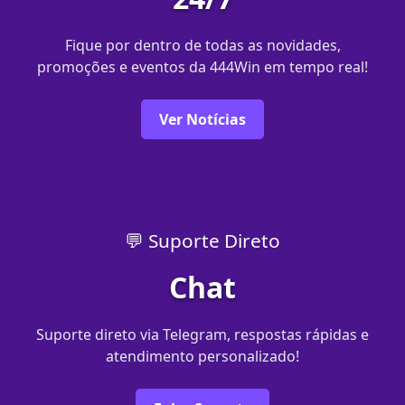
Fique por dentro de todas as novidades,
promoções e eventos da 444Win em tempo real!
Ver Notícias
💬 Suporte Direto
Chat
Suporte direto via Telegram, respostas rápidas e
atendimento personalizado!