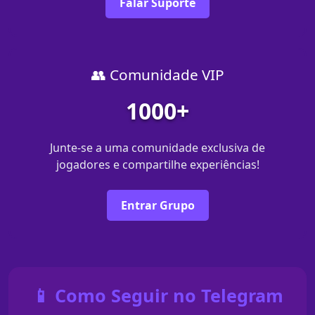
Falar Suporte
👥 Comunidade VIP
1000+
Junte-se a uma comunidade exclusiva de
jogadores e compartilhe experiências!
Entrar Grupo
📱 Como Seguir no Telegram