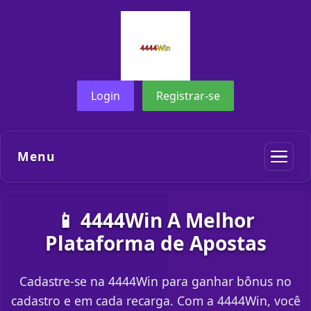
Login
Registrar-se
Menu
📱 4444Win A Melhor
Plataforma de Apostas
Cadastre-se na 4444Win para ganhar bônus no
cadastro e em cada recarga. Com a 4444Win, você