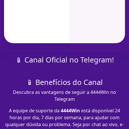
📱 Canal Oficial no Telegram!
📱 Benefícios do Canal
Descubra as vantagens de seguir a 4444Win no
Telegram
A equipe de suporte da
4444Win
está disponível 24
horas por dia, 7 dias por semana, para ajudar com
qualquer dúvida ou problema. Seja por chat ao vivo, e-