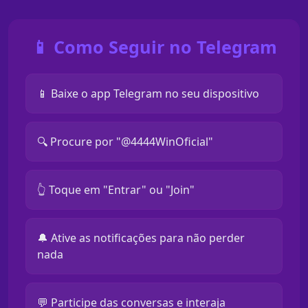
📱 Como Seguir no Telegram
📱 Baixe o app Telegram no seu dispositivo
🔍 Procure por "@4444WinOficial"
👆 Toque em "Entrar" ou "Join"
🔔 Ative as notificações para não perder
nada
💬 Participe das conversas e interaja