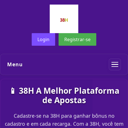
Login
Registrar-se
Menu
📱 38H A Melhor Plataforma
de Apostas
Cadastre-se na 38H para ganhar bônus no
cadastro e em cada recarga. Com a 38H, você tem