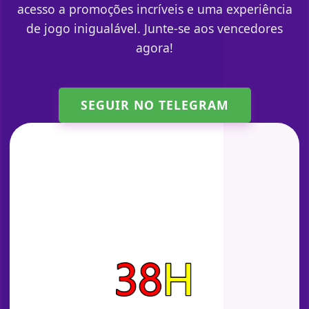
acesso a promoções incríveis e uma experiência
de jogo inigualável. Junte-se aos vencedores
agora!
SEGUIR NO TELEGRAM