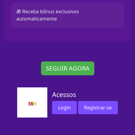
🎁 Receba bônus exclusivos
automaticamente
SEGUIR AGORA
Acessos
Login
Registrar-se