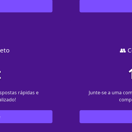
reto
👥 
t
espostas rápidas e
Junte-se a uma com
lizado!
compa
e