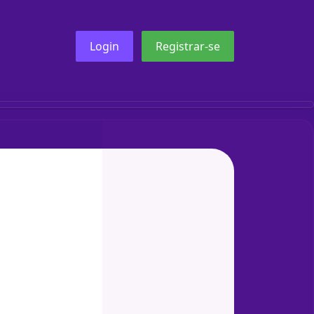
Login
Registrar-se