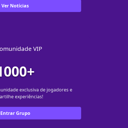
Ver Notícias
Comunidade VIP
1000+
unidade exclusiva de jogadores e
rtilhe experiências!
Entrar Grupo