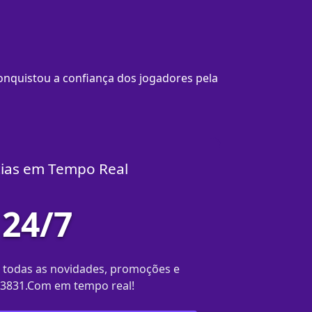
onquistou a confiança dos jogadores pela
cias em Tempo Real
24/7
e todas as novidades, promoções e
 3831.Com em tempo real!