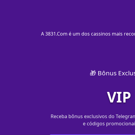
A 3831.Com é um dos cassinos mais recon
🎁 Bônus Exclu
VIP
Receba bônus exclusivos do Telegra
e códigos promocionai