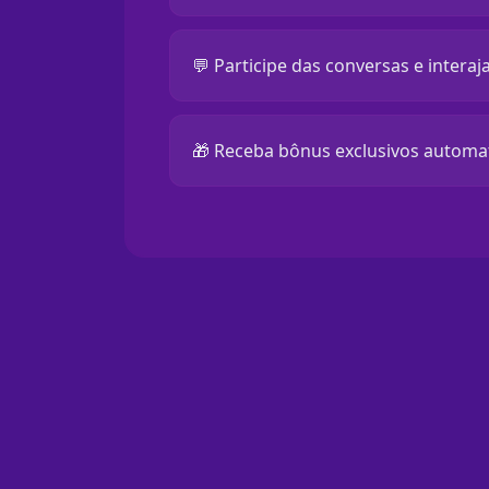
💬 Participe das conversas e interaj
🎁 Receba bônus exclusivos autom