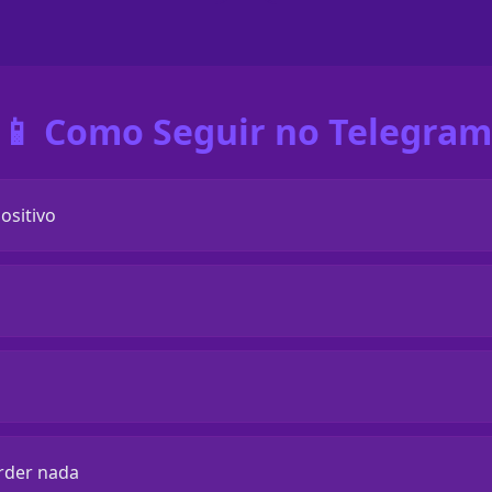
📱 Como Seguir no Telegram
ositivo
erder nada