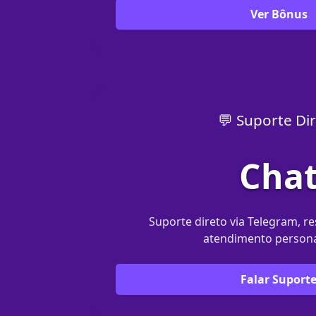
Ver Bônus
💬 Suporte Di
Cha
Suporte direto via Telegram, r
atendimento persona
Falar Suport