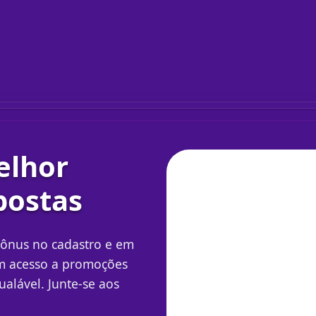
elhor
postas
bônus no cadastro e em
em acesso a promoções
ualável. Junte-se aos