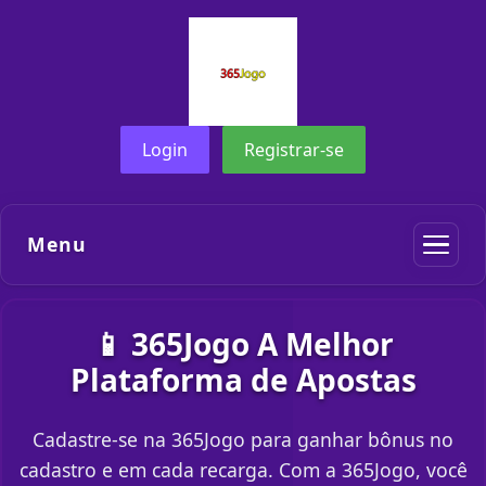
Login
Registrar-se
Menu
📱 365Jogo A Melhor
Plataforma de Apostas
Cadastre-se na 365Jogo para ganhar bônus no
cadastro e em cada recarga. Com a 365Jogo, você