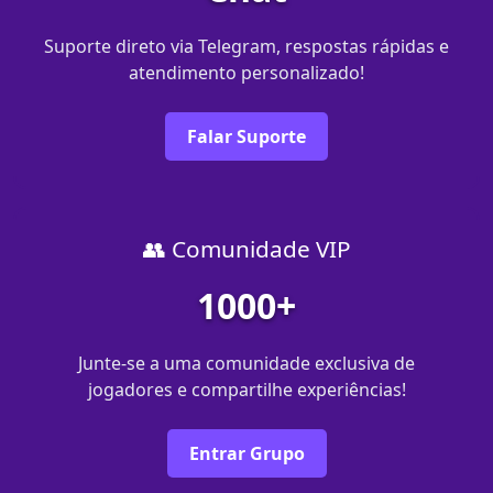
Suporte direto via Telegram, respostas rápidas e
atendimento personalizado!
Falar Suporte
👥 Comunidade VIP
1000+
Junte-se a uma comunidade exclusiva de
jogadores e compartilhe experiências!
Entrar Grupo