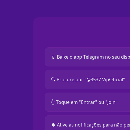
📱 Baixe o app Telegram no seu disp
🔍 Procure por "@3537 VipOficial"
👆 Toque em "Entrar" ou "Join"
🔔 Ative as notificações para não p