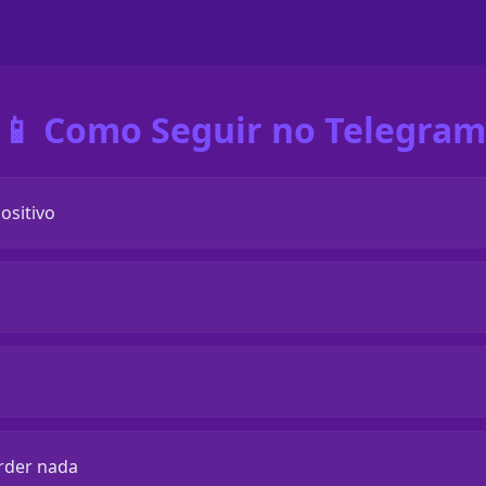
📱 Como Seguir no Telegram
ositivo
erder nada