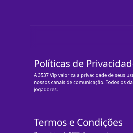
Políticas de Privacida
A 3537 Vip valoriza a privacidade de seus 
nossos canais de comunicação. Todos os dad
jogadores.
Termos e Condições