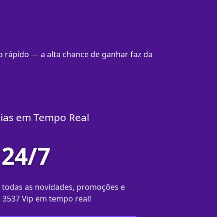
 rápido — a alta chance de ganhar faz da
cias em Tempo Real
24/7
e todas as novidades, promoções e
 3537 Vip em tempo real!