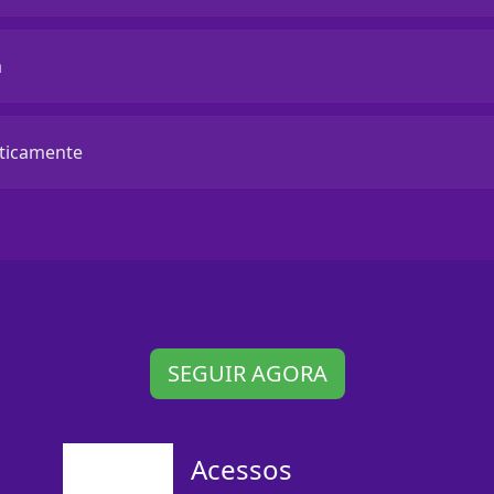
a
aticamente
SEGUIR AGORA
Acessos