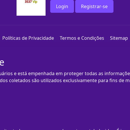
Login
Registrar-se
Políticas de Privacidade
Termos e Condições
Sitemap
de
usuários e está empenhada em proteger todas as informaçõe
os coletados são utilizados exclusivamente para fins de m