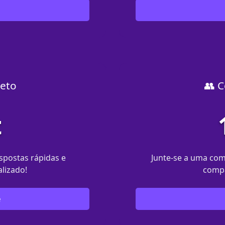
reto
👥 
t
espostas rápidas e
Junte-se a uma com
lizado!
compa
e