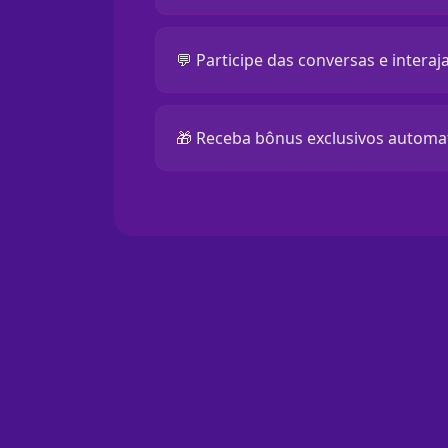
💬 Participe das conversas e interaj
🎁 Receba bônus exclusivos autom