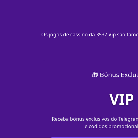
Os jogos de cassino da 3537 Vip são fam
🎁 Bônus Exclu
VIP
Receba bônus exclusivos do Telegra
e códigos promocionai