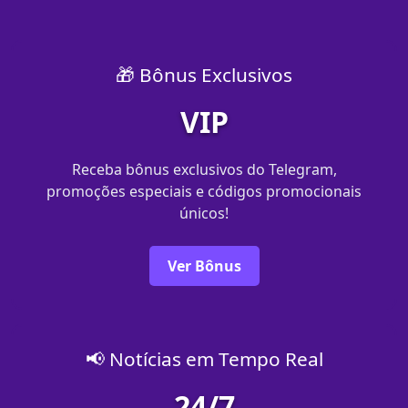
🎁 Bônus Exclusivos
VIP
Receba bônus exclusivos do Telegram,
promoções especiais e códigos promocionais
únicos!
Ver Bônus
📢 Notícias em Tempo Real
24/7