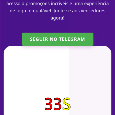
acesso a promoções incríveis e uma experiência
de jogo inigualável. Junte-se aos vencedores
agora!
SEGUIR NO TELEGRAM