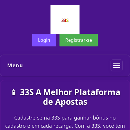
Login
Registrar-se
Menu
📱 33S A Melhor Plataforma
de Apostas
Cadastre-se na 33S para ganhar bônus no
cadastro e em cada recarga. Com a 33S, você tem