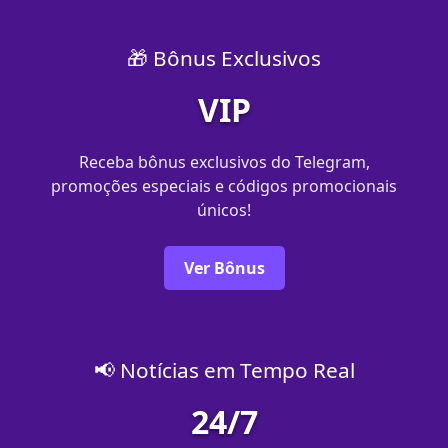
🎁 Bônus Exclusivos
VIP
Receba bônus exclusivos do Telegram,
promoções especiais e códigos promocionais
únicos!
Ver Bônus
📢 Notícias em Tempo Real
24/7