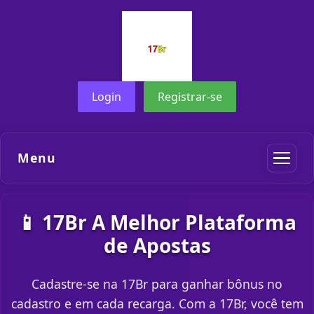
Login
Registrar-se
Menu
📱 17Br A Melhor Plataforma
de Apostas
Cadastre-se na 17Br para ganhar bônus no
cadastro e em cada recarga. Com a 17Br, você tem