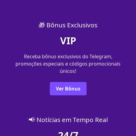
🎁 Bônus Exclusivos
VIP
Receba bônus exclusivos do Telegram,
promoções especiais e códigos promocionais
únicos!
Ver Bônus
📢 Notícias em Tempo Real
24/7