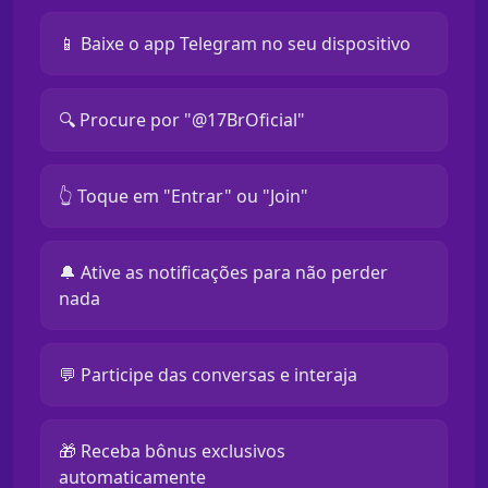
📱 Baixe o app Telegram no seu dispositivo
🔍 Procure por "@17BrOficial"
👆 Toque em "Entrar" ou "Join"
🔔 Ative as notificações para não perder
nada
💬 Participe das conversas e interaja
🎁 Receba bônus exclusivos
automaticamente