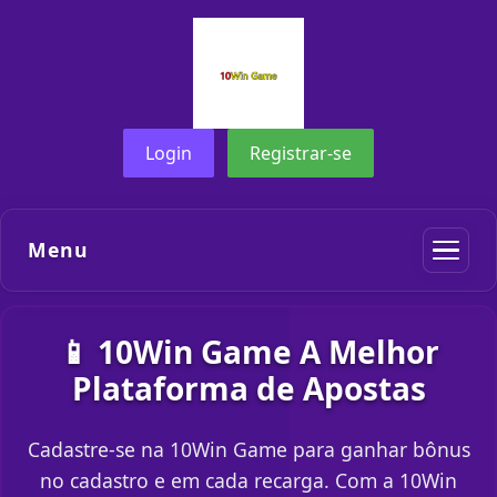
Login
Registrar-se
Menu
📱 10Win Game A Melhor
Plataforma de Apostas
Cadastre-se na 10Win Game para ganhar bônus
no cadastro e em cada recarga. Com a 10Win